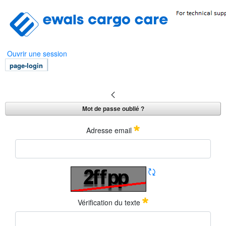
Skip to Main Content
Ouvrir une session
page-login
Mot de passe oublié ?
Mot de passe oublié ?
Adresse email
Vérification du texte